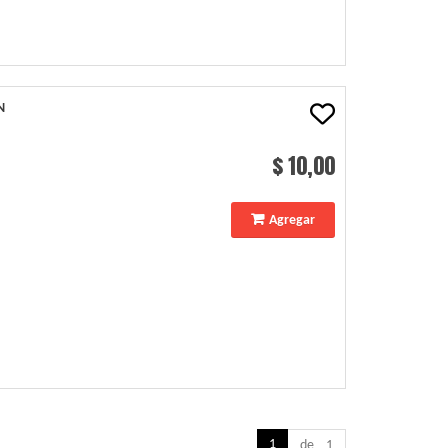
N
$ 10,00
Agregar
1
de 1